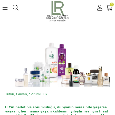
0
Tutku, Güven, Sorumluluk
LR’ın hedefi ve sorumluluğu, dünyanın neresinde yaşarsa
yaşasın, her insana yaşam kalitesini iyileştirmesi için fırsat