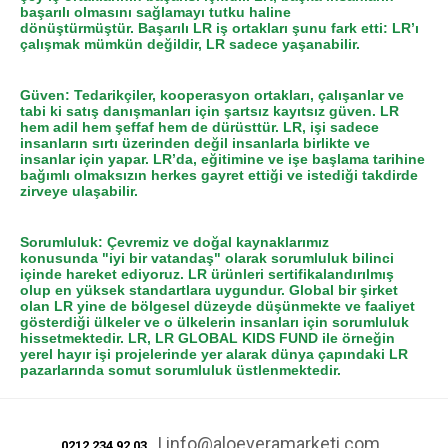
başarılı olmasını sağlamayı tutku haline
dönüştürmüştür. Başarılı LR iş ortakları şunu fark etti: LR’ı
çalışmak mümkün değildir, LR sadece yaşanabilir.
Güven: Tedarikçiler, kooperasyon ortakları, çalışanlar ve
tabi ki satış danışmanları için şartsız kayıtsız güven. LR
hem adil hem şeffaf hem de dürüsttür. LR, işi sadece
insanların sırtı üzerinden değil insanlarla birlikte ve
insanlar için yapar. LR’da, eğitimine ve işe başlama tarihine
bağımlı olmaksızın herkes gayret ettiği ve istediği takdirde
zirveye ulaşabilir.
Sorumluluk: Çevremiz ve doğal kaynaklarımız
konusunda "iyi bir vatandaş" olarak sorumluluk bilinci
içinde hareket ediyoruz. LR ürünleri sertifikalandırılmış
olup en yüksek standartlara uygundur. Global bir şirket
olan LR yine de bölgesel düzeyde düşünmekte ve faaliyet
gösterdiği ülkeler ve o ülkelerin insanları için sorumluluk
hissetmektedir. LR, LR GLOBAL KIDS FUND ile örneğin
yerel hayır işi projelerinde yer alarak dünya çapındaki LR
pazarlarında somut sorumluluk üstlenmektedir.
|
info@aloeveramarketi.com
0212 234 92 03