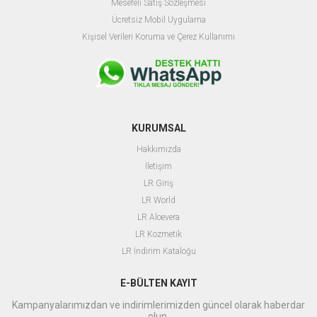
M
esefeli Satış Sözleşmesi
Ücretsiz Mobil Uygulama
Kişisel Verileri Koruma ve Çerez Kullanımı
KURUMSAL
Hakkımızda
İletişim
LR Giriş
L
R World
LR Aloevera
LR Kozmetik
LR İndirim Kataloğu
E-BÜLTEN KAYIT
Kampanyalarımızdan ve indirimlerimizden güncel olarak haberdar
olun.