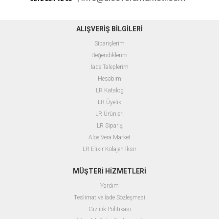
ALIŞVERİŞ BİLGİLERİ
Siparişlerim
Beğendiklerim
İade Taleplerim
Hesabım
LR
Katalog
LR Üyelik
L
R Ürünleri
LR Sipariş
Aloe Vera Market
LR Elixir Kolajen İksir
MÜŞTERİ HİZMETLERİ
Yardım
T
eslimat ve İade Sözleşmesi
Gizlilik Politikası