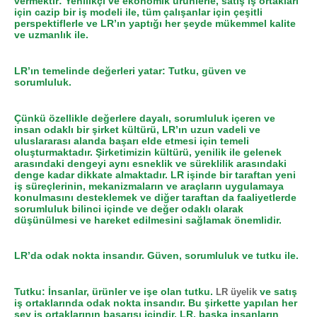
vermektir: Yenilikçi ve ekonomik ürünlerle, satış iş ortakları
için cazip bir iş modeli ile, tüm çalışanlar için çeşitli
perspektiflerle ve LR’ın yaptığı her şeyde mükemmel kalite
ve uzmanlık ile.
LR’ın temelinde değerleri yatar: Tutku, güven ve
sorumluluk.
Çünkü özellikle değerlere dayalı, sorumluluk içeren ve
insan odaklı bir şirket kültürü, LR’ın uzun vadeli ve
uluslararası alanda başarı elde etmesi için temeli
oluşturmaktadır. Şirketimizin kültürü, yenilik ile gelenek
arasındaki dengeyi aynı esneklik ve süreklilik arasındaki
denge kadar dikkate almaktadır. LR işinde bir taraftan yeni
iş süreçlerinin, mekanizmaların ve araçların uygulamaya
konulmasını desteklemek ve diğer taraftan da faaliyetlerde
sorumluluk bilinci içinde ve değer odaklı olarak
düşünülmesi ve hareket edilmesini sağlamak önemlidir.
LR’da odak nokta insandır. Güven, sorumluluk ve tutku ile.
Tutku: İnsanlar, ürünler ve işe olan tutku.
ve satış
LR üyelik
iş ortaklarında odak nokta insandır. Bu şirkette yapılan her
şey iş ortaklarının başarısı içindir. LR, başka insanların