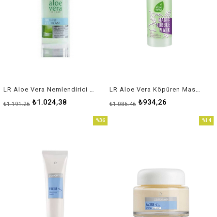
LR Aloe Vera Nemlendirici Jel Yüz Kremi
LR Aloe Vera Köpüren Maske
₺1.024,38
₺934,26
₺1.191,26
₺1.086,46
%36
%14
İndirim
İndirim
%36İndirim
%14İnd