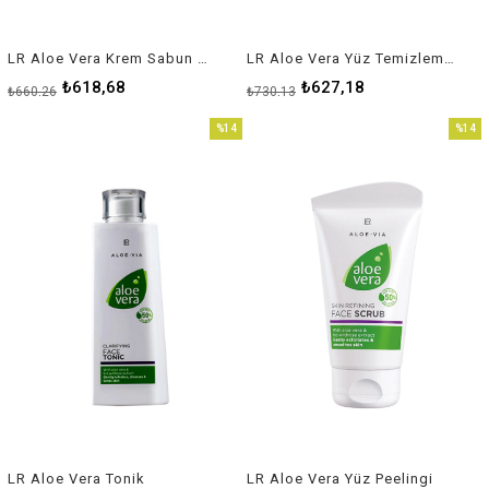
LR Aloe Vera Krem Sabun Yedek Paket
LR Aloe Vera Yüz Temizleme Sütü
₺618,68
₺627,18
₺660,26
₺730,13
%14
%14
İndirim
İndirim
%14İndirim
%14İnd
LR Aloe Vera Tonik
LR Aloe Vera Yüz Peelingi