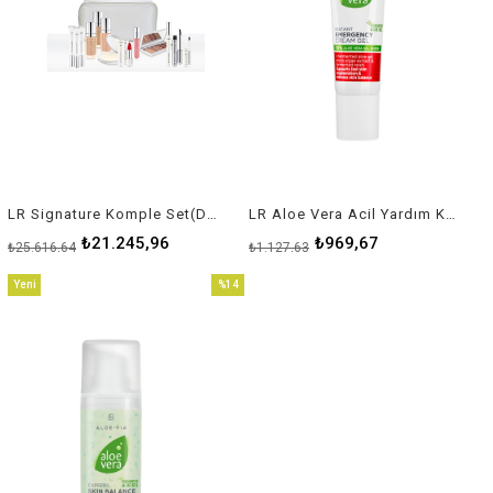
LR Signature Komple Set(Dudak Kalemli)
LR Aloe Vera Acil Yardım Kremi
₺21.245,96
₺969,67
₺25.616,64
₺1.127,63
Yeni
%14
Ürün
İndirim
%14İndirim