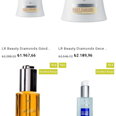
LR Beauty Diamonds Gündüz Kremi
LR Beauty Diamonds Gece Kremi
₺1.967,66
₺2.189,96
₺2.288,20
₺2.546,72
%14
Yeni
%14
İndirim
Ürün
İndirim
Ücretsiz Kargo
Ücretsiz Kargo
%14İndirim
%14İnd