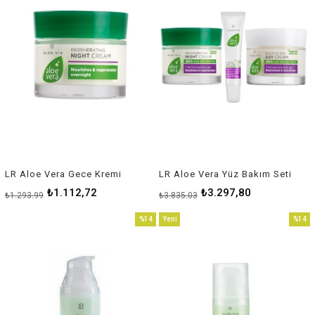
LR Aloe Vera Gece Kremi
LR Aloe Vera Yüz Bakım Seti
₺1.112,72
₺3.297,80
₺1.293,99
₺3.835,03
%14
Yeni
%14
İndirim
Ürün
İndirim
%14İndirim
%14İnd