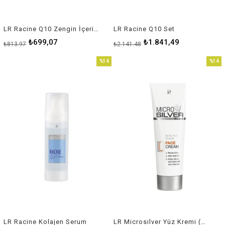
LR Racine Q10 Zengin İçerikli Gece Kremi
LR Racine Q10 Set
₺699,07
₺1.841,49
₺813,97
₺2.141,48
%14
%14
İndirim
İndirim
%14İndirim
%14İnd
LR Racine Kolajen Serum
LR Microsilver Yüz Kremi (Sivilceli Cilt Tipi)