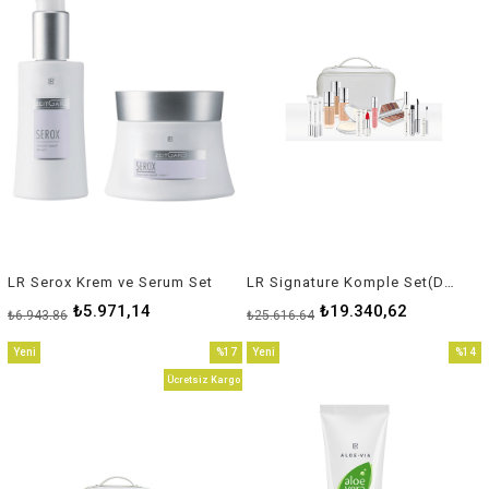
LR Serox Krem ve Serum Set
LR Signature Komple Set(Dudak Kalemsiz)
₺5.971,14
₺19.340,62
₺6.943,86
₺25.616,64
Yeni
%17
Yeni
%14
Ürün
İndirim
Ürün
İndirim
Ücretsiz Kargo
%17İndirim
%14İnd