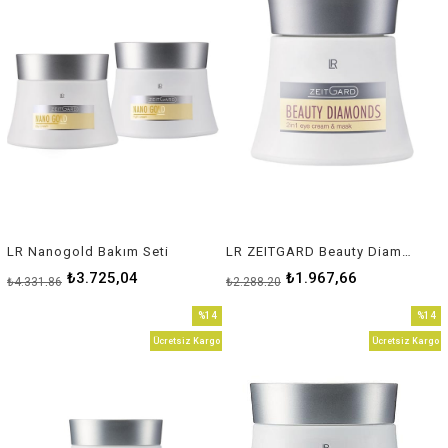
LR Nanogold Bakım Seti
LR ZEITGARD Beauty Diamonds 2'si1 arada Göz Kremi & Maskesi
₺3.725,04
₺1.967,66
₺4.331,86
₺2.288,20
%14
%14
İndirim
İndirim
Ücretsiz Kargo
Ücretsiz Kargo
%14İndirim
%14İnd