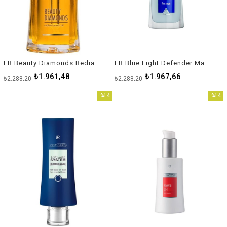
LR Beauty Diamonds Rediant Youth Oil Yüz Bakım Yağı
LR Blue Light Defender Mavi Işık Koruyucu Serum
₺1.961,48
₺1.967,66
₺2.288,20
₺2.288,20
%14
%14
İndirim
İndirim
%14İndirim
%14İnd