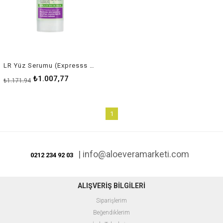
LR Yüz Serumu (Expresss Skin Balance) Hızlı Yüz Bakımı
₺1.007,77
₺1.171,94
1
|
info@aloeveramarketi.com
0212 234 92 03
ALIŞVERİŞ BİLGİLERİ
Siparişlerim
Beğendiklerim