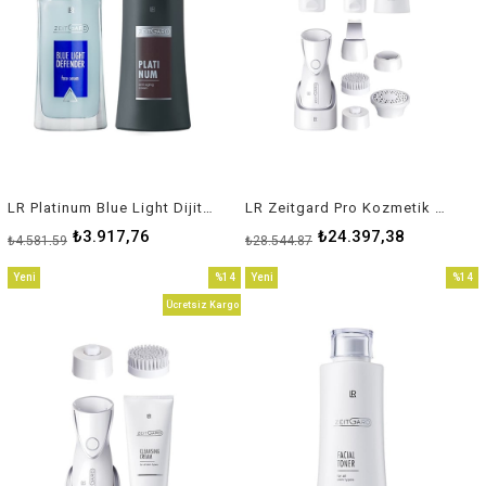
LR Platinum Blue Light Dijital Bakım Seti
LR Zeitgard Pro Kozmetik Cihazı Komple Set
₺3.917,76
₺24.397,38
₺4.581,59
₺28.544,87
Yeni
%14
Yeni
%14
Ürün
İndirim
Ürün
İndirim
Ücretsiz Kargo
%14İndirim
%14İnd