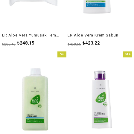
LR Aloe Vera Yumuşak Temizleme Mendiller
LR Aloe Vera Krem Sabun
₺248,15
₺423,22
₺286,46
₺450,65
%6
%14
İndirim
İndirim
%6İndirim
%14İnd