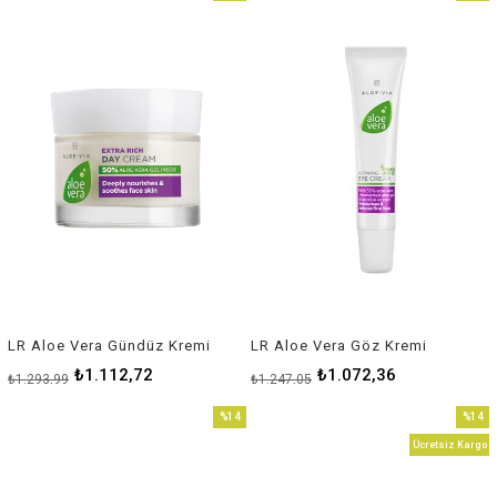
İndirim
İndirim
%14İndirim
%14İnd
LR Aloe Vera Gündüz Kremi
LR Aloe Vera Göz Kremi
₺1.112,72
₺1.072,36
₺1.293,99
₺1.247,05
%14
%14
İndirim
İndirim
Ücretsiz Kargo
%14İndirim
%14İnd