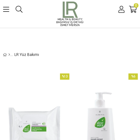
0
LR Yüz Bakımı
%13
%6
İndirim
İndirim
%13İndirim
%6İndir