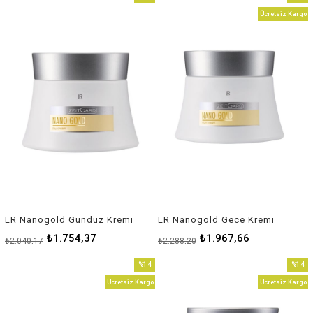
İndirim
İndirim
Ücretsiz Kargo
%14İndirim
%14İnd
LR Nanogold Gündüz Kremi
LR Nanogold Gece Kremi
₺1.754,37
₺1.967,66
₺2.040,17
₺2.288,20
%14
%14
İndirim
İndirim
Ücretsiz Kargo
Ücretsiz Kargo
%14İndirim
%14İnd