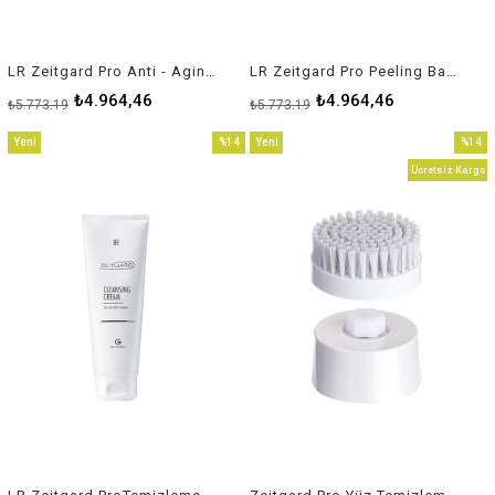
LR Zeitgard Pro Anti - Aging Bașlığı
LR Zeitgard Pro Peeling Bașlığı
₺4.964,46
₺4.964,46
₺5.773,19
₺5.773,19
Yeni
%14
Yeni
%14
Ürün
İndirim
Ürün
İndirim
Ücretsiz Kargo
%14İndirim
%14İnd