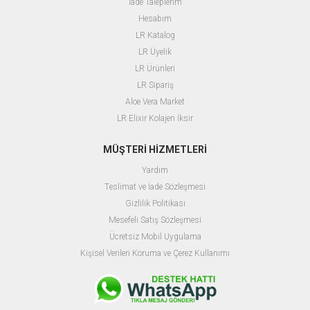
İade Taleplerim
Hesabım
LR
Katalog
LR Üyelik
L
R Ürünleri
LR Sipariş
Aloe Vera Market
LR Elixir Kolajen İksir
MÜŞTERİ HİZMETLERİ
Yardım
T
eslimat ve İade Sözleşmesi
Gizlilik Politikası
M
esefeli Satış Sözleşmesi
Ücretsiz Mobil Uygulama
Kişisel Verileri Koruma ve Çerez Kullanımı