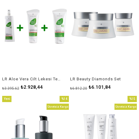
LR Aloe Vera Cilt Lekesi Tedavisi Seti
LR Beauty Diamonds Set
₺2.928,44
₺6.101,84
₺3.395,62
₺6.812,20
Yeni
%14
%15
Ürün
İndirim
İndirim
Ücretsiz Kargo
Ücretsiz Kargo
%14İndirim
%15İnd