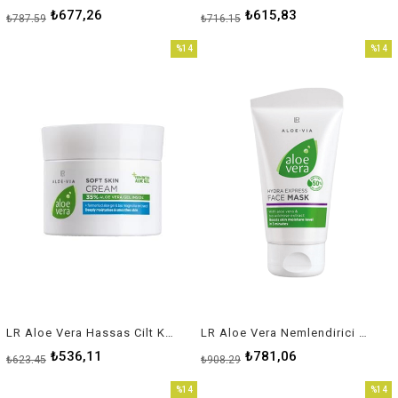
₺677,26
₺615,83
₺787,59
₺716,15
%14
%14
İndirim
İndirim
%14İndirim
%14İnd
LR Aloe Vera Hassas Cilt Kremi
LR Aloe Vera Nemlendirici Yüz Maskesi
₺536,11
₺781,06
₺623,45
₺908,29
%14
%14