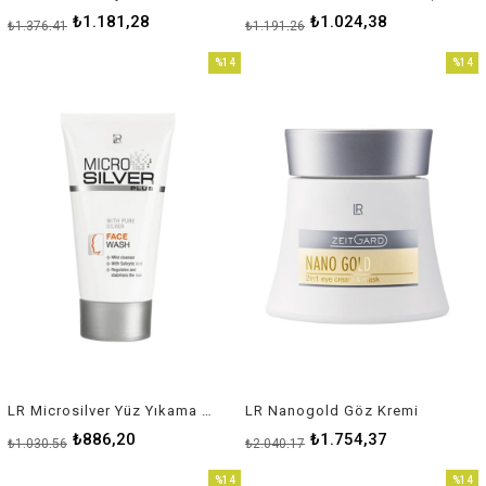
₺1.181,28
₺1.024,38
₺1.376,41
₺1.191,26
%14
%14
İndirim
İndirim
%14İndirim
%14İnd
LR Microsilver Yüz Yıkama Kremi (Sivilceli Cilt Tipi)
LR Nanogold Göz Kremi
₺886,20
₺1.754,37
₺1.030,56
₺2.040,17
%14
%14