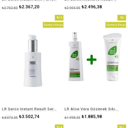
₺2.367,20
₺2.496,38
₺2.752,83
₺2.903,05
%14
%6
İndirim
İndirim
Ücretsiz Kargo
Ücretsiz Kargo
%14İndirim
%6İndir
LR Serox Instant Result Serum
LR Aloe Vera Gözenek Sıkılaştırma Seti
₺3.502,74
₺1.885,98
₺4.073,35
₺1.998,25
%14
%11