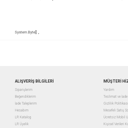
System.Byte[]
,
ALIŞVERİŞ BİLGİLERİ
MÜŞTERİ Hİ
Siparişlerim
Yardım
Beğendiklerim
T
eslimat ve İad
İade Taleplerim
Gizlilik Politikas
Hesabım
M
esefeli Satış 
LR
Katalog
Ücretsiz Mobil
LR Üyelik
Kişisel Verileri