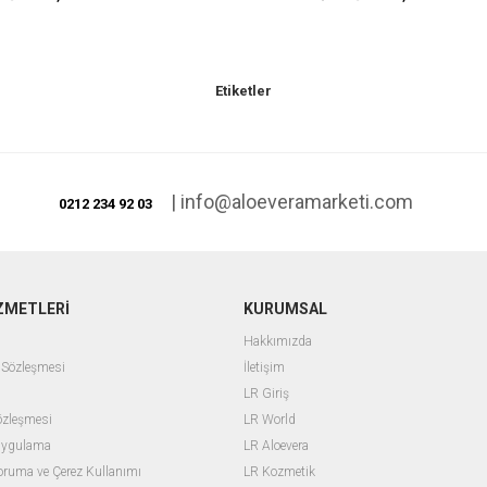
Etiketler
|
info@aloeveramarketi.com
0212 234 92 03
ZMETLERİ
KURUMSAL
Hakkımızda
e Sözleşmesi
İletişim
ı
LR Giriş
Sözleşmesi
L
R World
 Uygulama
LR Aloevera
 Koruma ve Çerez Kullanımı
LR Kozmetik