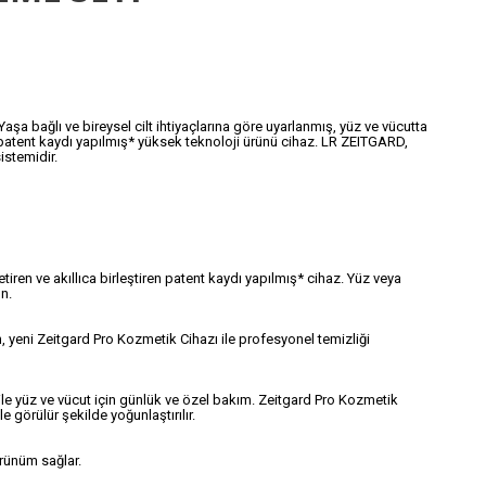
aşa bağlı ve bireysel cilt ihtiyaçlarına göre uyarlanmış, yüz ve vücutta
, patent kaydı yapılmış* yüksek teknoloji ürünü cihaz. LR ZEITGARD,
istemidir.
etiren ve akıllıca birleştiren patent kaydı yapılmış* cihaz. Yüz veya
n.
, yeni Zeitgard Pro Kozmetik Cihazı ile profesyonel temizliği
i ile yüz ve vücut için günlük ve özel bakım. Zeitgard Pro Kozmetik
le görülür şekilde yoğunlaştırılır.
örünüm sağlar.