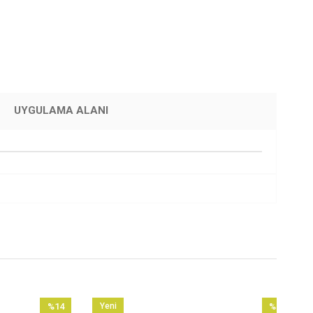
UYGULAMA ALANI
%14
Yeni
%14