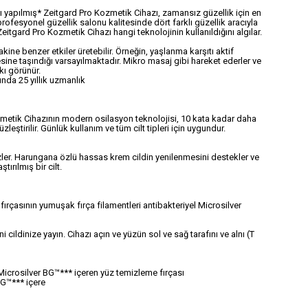
ydı yapılmış* Zeitgard Pro Kozmetik Cihazı, zamansız güzellik için en
 profesyonel güzellik salonu kalitesinde dört farklı güzellik aracıyla
 Zeitgard Pro Kozmetik Cihazı hangi teknolojinin kullanıldığını algılar.
ine benzer etkiler üretebilir. Örneğin, yaşlanma karşıtı aktif
mesine taşındığı varsayılmaktadır. Mikro masaj gibi hareket ederler ve
kı görünür.
nda 25 yıllık uzmanlık
Kozmetik Cihazının modern osilasyon teknolojisi, 10 kata kadar daha
üzleştirilir. Günlük kullanım ve tüm cilt tipleri için uygundur.
zler. Harungana özlü hassas krem cildin yenilenmesini destekler ve
ırılmış bir cilt.
ırçasının yumuşak fırça filamentleri antibakteriyel Microsilver
ldinize yayın. Cihazı açın ve yüzün sol ve sağ tarafını ve alnı (T
icrosilver BG™*** içeren yüz temizleme fırçası
G™*** içere