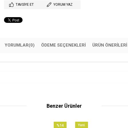
TAVSIYE ET
YORUM YAZ
YORUMLAR
(0)
ÖDEME SEÇENEKLERI
ÜRÜN ÖNERILERI
Benzer Ürünler
%14
Yeni