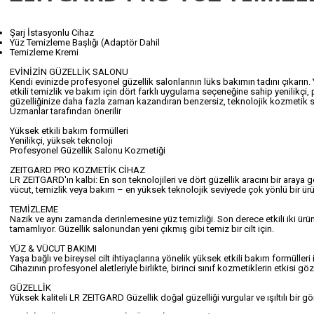
Şarj İstasyonlu Cihaz
Yüz Temizleme Başlığı (Adaptör Dahil
Temizleme Kremi
EVİNİZİN GÜZELLİK SALONU
Kendi evinizde profesyonel güzellik salonlarının lüks bakımın tadını çıkarın. Y
etkili temizlik ve bakım için dört farklı uygulama seçeneğine sahip yenilikçi
güzelliğinize daha fazla zaman kazandıran benzersiz, teknolojik kozmetik s
Uzmanlar tarafından önerilir
Yüksek etkili bakım formülleri
Yenilikçi, yüksek teknoloji
Profesyonel Güzellik Salonu Kozmetiği
ZEITGARD PRO KOZMETİK CİHAZ
LR ZEITGARD'ın kalbi: En son teknolojileri ve dört güzellik aracını bir araya g
vücut, temizlik veya bakım – en yüksek teknolojik seviyede çok yönlü bir ürü
TEMİZLEME
Nazik ve aynı zamanda derinlemesine yüz temizliği. Son derece etkili iki ürün
tamamlıyor. Güzellik salonundan yeni çıkmış gibi temiz bir cilt için.
YÜZ & VÜCUT BAKIMI
Yaşa bağlı ve bireysel cilt ihtiyaçlarına yönelik yüksek etkili bakım formüller
Cihazının profesyonel aletleriyle birlikte, birinci sınıf kozmetiklerin etkisi göz
GÜZELLİK
Yüksek kaliteli LR ZEITGARD Güzellik doğal güzelliği vurgular ve ışıltılı bir g