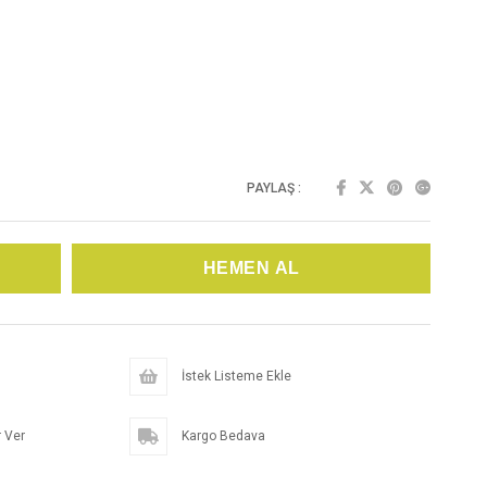
PAYLAŞ :
İstek Listeme Ekle
 Ver
Kargo Bedava