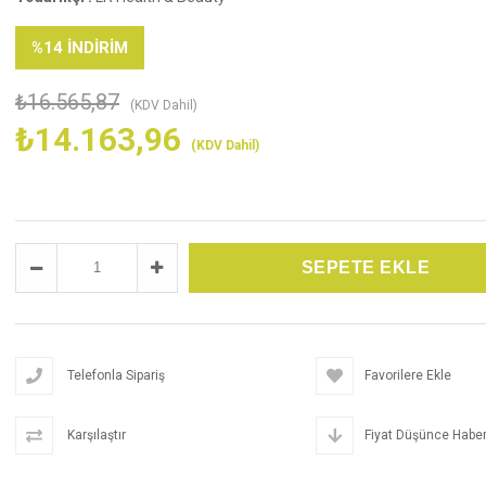
%
14
İNDIRIM
₺16.565,87
(KDV Dahil)
₺14.163,96
(KDV Dahil)
Telefonla Sipariş
Favorilere Ekle
Karşılaştır
Fiyat Düşünce Haber