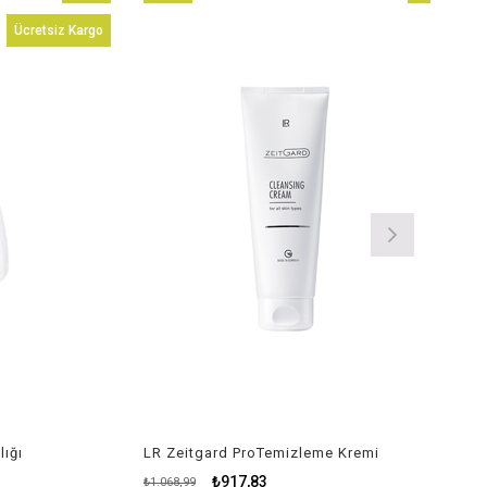
İndirim
Ürün
İndirim
cretsiz Kargo
%14İndirim
%14İndirim
LR Zeitgard ProTemizleme Kremi
₺917,83
₺1.068,99