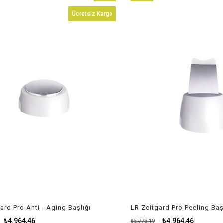
İndirim
Ürün
Ücretsiz Kargo
Ü
%14İndirim
 Pro Anti - Aging Bașlığı
LR Zeitgard Pro Peeling Bașlığı
.964,46
₺4.964,46
₺5.773,19