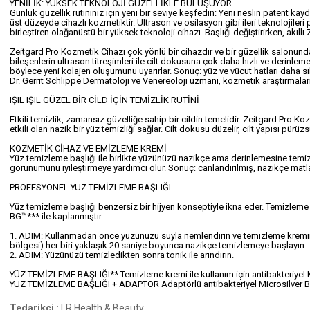
YENİLİK: YÜKSEK TEKNOLOJİ GÜZELLİKLE BULUŞUYOR
Günlük güzellik rutininiz için yeni bir seviye keşfedin: Yeni neslin patent ka
üst düzeyde cihazlı kozmetiktir. Ultrason ve osilasyon gibi ileri teknolojileri
birleştiren olağanüstü bir yüksek teknoloji cihazı. Başlığı değiştirirken, akıllı
Zeitgard Pro Kozmetik Cihazı çok yönlü bir cihazdır ve bir güzellik salonundak
bileşenlerin ultrason titreşimleri ile cilt dokusuna çok daha hızlı ve derinle
böylece yeni kolajen oluşumunu uyarırlar. Sonuç: yüz ve vücut hatları daha sı
Dr. Gerrit Schlippe Dermatoloji ve Venereoloji uzmanı, kozmetik araştırmaları
IŞIL IŞIL GÜZEL BİR CİLD İÇİN TEMİZLİK RUTİNİ
Etkili temizlik, zamansız güzelliğe sahip bir cildin temelidir. Zeitgard Pro 
etkili olan nazik bir yüz temizliği sağlar. Cilt dokusu düzelir, cilt yapısı pürüzs
KOZMETİK CİHAZ VE EMİZLEME KREMİ
Yüz temizleme başlığı ile birlikte yüzünüzü nazikçe ama derinlemesine temi
görünümünü iyileştirmeye yardımcı olur. Sonuç: canlandırılmış, nazikçe matlaşt
PROFESYONEL YÜZ TEMİZLEME BAŞLIĞI
Yüz temizleme başlığı benzersiz bir hijyen konseptiyle ikna eder. Temizleme f
BG™*** ile kaplanmıştır.
1. ADIM: Kullanmadan önce yüzünüzü suyla nemlendirin ve temizleme kremini ci
bölgesi) her biri yaklaşık 20 saniye boyunca nazikçe temizlemeye başlayın.
2. ADIM: Yüzünüzü temizledikten sonra tonik ile arındırın.
YÜZ TEMİZLEME BAŞLIĞI** Temizleme kremi ile kullanım için antibakteriyel M
YÜZ TEMİZLEME BAŞLIĞI + ADAPTÖR Adaptörlü antibakteriyel Microsilver B
Tedarikçi
:
LR Health & Beauty