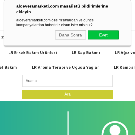
aloeveramarketi.com masaüstü bildirimlerine
ekleyin.
aloeveramarketi.com özel fırsatlardan ve güncel
kampanyalardan haberiniz olsun ister misiniz?
Daha Sonra
Evet
 Zeitgard Pro Yüz Temizleme ve Vücut Bakım Kozmetik Cihazı
LR Erkek Bakım Ürünleri
LR Saç Bakımı
LR Ağız v
el Bakım
LR Aroma Terapi ve Uçucu Yağlar
LR Kampa
Ara