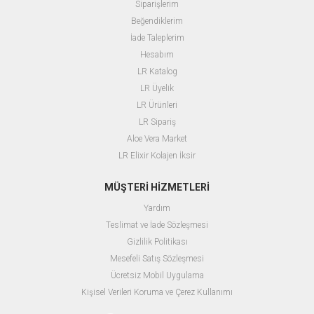
Siparişlerim
Beğendiklerim
İade Taleplerim
Hesabım
LR
Katalog
LR Üyelik
L
R Ürünleri
LR Sipariş
Aloe Vera Market
LR Elixir Kolajen İksir
MÜŞTERİ HİZMETLERİ
Yardım
T
eslimat ve İade Sözleşmesi
Gizlilik Politikası
M
esefeli Satış Sözleşmesi
Ücretsiz Mobil Uygulama
Kişisel Verileri Koruma ve Çerez Kullanımı