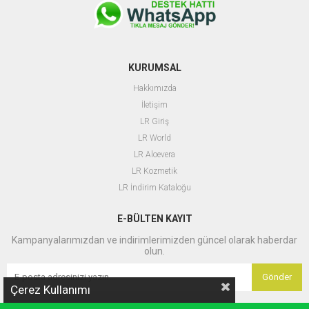
KURUMSAL
Hakkımızda
İletişim
LR Giriş
L
R World
LR Aloevera
LR Kozmetik
LR İndirim Kataloğu
E-BÜLTEN KAYIT
Kampanyalarımızdan ve indirimlerimizden güncel olarak haberdar
olun.
Gönder
Çerez Kullanımı