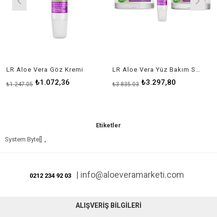
LR Aloe Vera Göz Kremi
LR Aloe Vera Yüz Bakım Seti
₺1.072,36
₺3.297,80
₺1.247,05
₺3.835,03
Etiketler
System.Byte[]
,
|
info@aloeveramarketi.com
0212 234 92 03
ALIŞVERİŞ BİLGİLERİ