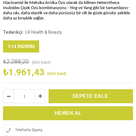
Niacinamid ile Meksika Arnika Özü olarak da bilinen Heterotheca
Inuloides Çiçek Özü kombinasyonu - Ying ve Yang gibi bir tamamlayıcı -
daha sıkı, daha elastik ve daha pürüzsüz bir cilt ile gözle görülür şekilde
daha az kırışıklık sağlar.
Tedarikçi
:
LR Health & Beauty
%
14
İNDIRIM
₺2.288,20
(KDV Dahil)
₺1.961,43
(KDV Dahil)
Telefonla Sipariş