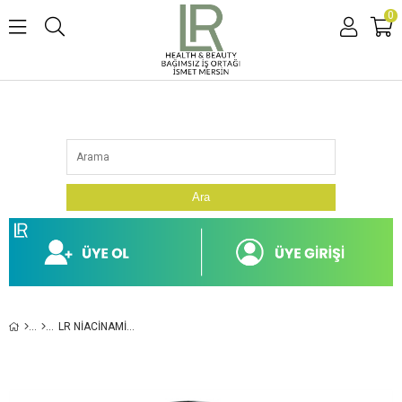
0
Ara
LR NIACINAMID SERUM