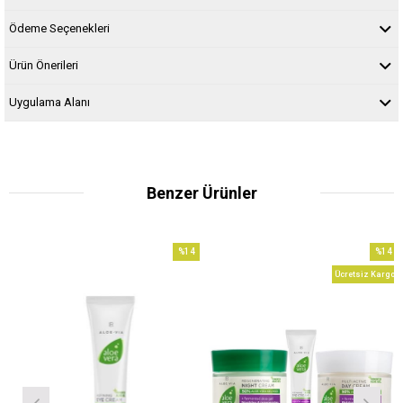
Ödeme Seçenekleri
Ürün Önerileri
Uygulama Alanı
Benzer Ürünler
%14
%14
m
İndirim
İndirim
Ücretsiz Kargo
dirim
%14İndirim
%14İndi