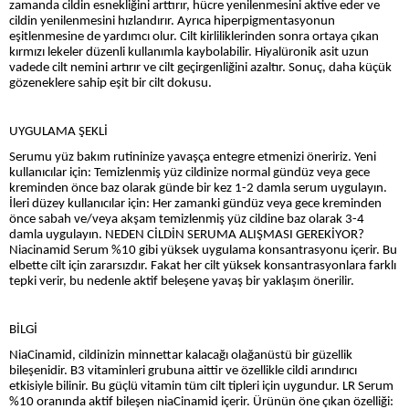
zamanda cildin esnekliğini arttırır, hücre yenilenmesini aktive eder ve
cildin yenilenmesini hızlandırır. Ayrıca hiperpigmentasyonun
eşitlenmesine de yardımcı olur. Cilt kirliliklerinden sonra ortaya çıkan
kırmızı lekeler düzenli kullanımla kaybolabilir. Hiyalüronik asit uzun
vadede cilt nemini artırır ve cilt geçirgenliğini azaltır. Sonuç, daha küçük
gözeneklere sahip eşit bir cilt dokusu.
UYGULAMA ŞEKLİ
Serumu yüz bakım rutininize yavaşça entegre etmenizi öneririz. Yeni
kullanıcılar için: Temizlenmiş yüz cildinize normal gündüz veya gece
kreminden önce baz olarak günde bir kez 1-2 damla serum uygulayın.
İleri düzey kullanıcılar için: Her zamanki gündüz veya gece kreminden
önce sabah ve/veya akşam temizlenmiş yüz cildine baz olarak 3-4
damla uygulayın. NEDEN CİLDİN SERUMA ALIŞMASI GEREKİYOR?
Niacinamid Serum %10 gibi yüksek uygulama konsantrasyonu içerir. Bu
elbette cilt için zararsızdır. Fakat her cilt yüksek konsantrasyonlara farklı
tepki verir, bu nedenle aktif beleşene yavaş bir yaklaşım önerilir.
BİLGİ
NiaCinamid, cildinizin minnettar kalacağı olağanüstü bir güzellik
bileşenidir. B3 vitaminleri grubuna aittir ve özellikle cildi arındırıcı
etkisiyle bilinir. Bu güçlü vitamin tüm cilt tipleri için uygundur. LR Serum
%10 oranında aktif bileşen niaCinamid içerir. Ürünün öne çıkan özelliği: