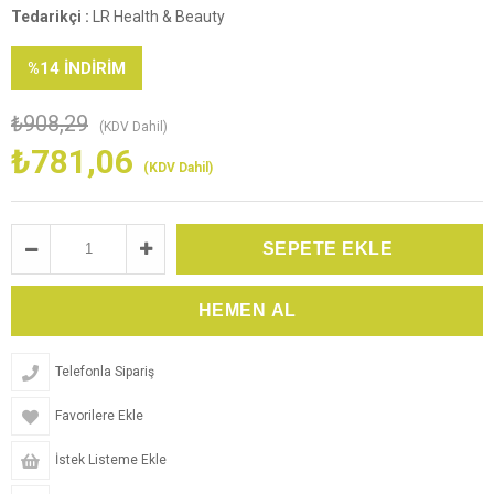
Tedarikçi
:
LR Health & Beauty
%
14
İNDIRIM
₺908,29
(KDV Dahil)
₺781,06
(KDV Dahil)
Telefonla Sipariş
Favorilere Ekle
İstek Listeme Ekle