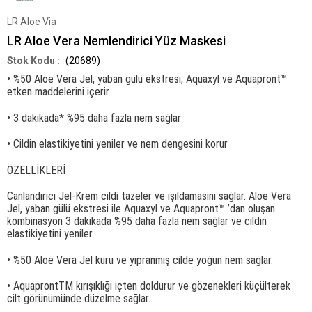
LR Aloe Via
LR Aloe Vera Nemlendirici Yüz Maskesi
(20689)
•
%50 Aloe Vera Jel, yaban gülü ekstresi, Aquaxyl ve Aquapront™
etken maddelerini içerir
• 3 dakikada* %95 daha fazla nem sağlar
• Cildin elastikiyetini yeniler ve nem dengesini korur
ÖZELLİKLERİ
Canlandırıcı Jel-Krem cildi tazeler ve ışıldamasını sağlar. Aloe Vera
Jel, yaban gülü ekstresi ile Aquaxyl ve Aquapront™ ’dan oluşan
kombinasyon 3 dakikada %95 daha fazla nem sağlar ve cildin
elastikiyetini yeniler.
• %50 Aloe Vera Jel kuru ve yıpranmış cilde yoğun nem sağlar.
• AquaprontTM kırışıklığı içten doldurur ve gözenekleri küçülterek
cilt görünümünde düzelme sağlar.