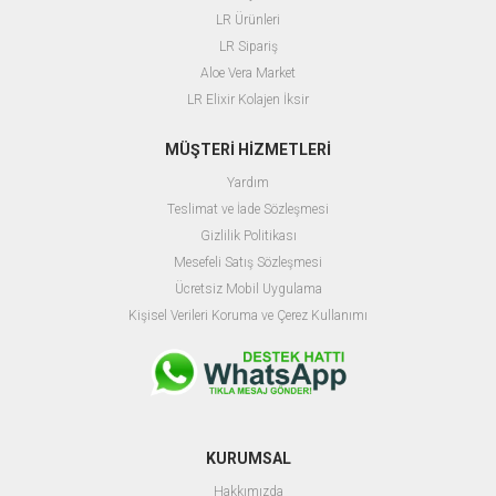
L
R Ürünleri
LR Sipariş
Aloe Vera Market
LR Elixir Kolajen İksir
MÜŞTERİ HİZMETLERİ
Yardım
T
eslimat ve İade Sözleşmesi
Gizlilik Politikası
M
esefeli Satış Sözleşmesi
Ücretsiz Mobil Uygulama
Kişisel Verileri Koruma ve Çerez Kullanımı
KURUMSAL
Hakkımızda