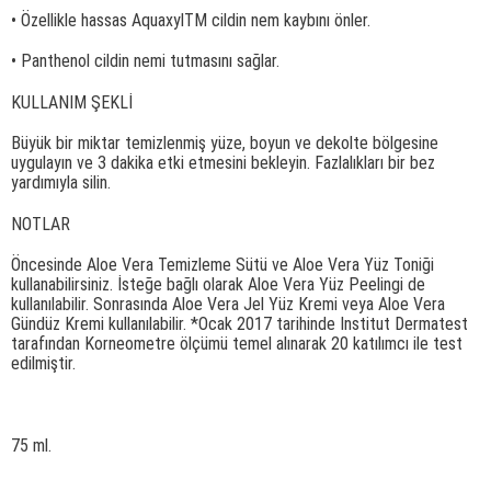
• Özellikle hassas AquaxylTM cildin nem kaybını önler.
• Panthenol cildin nemi tutmasını sağlar.
KULLANIM ŞEKLİ
Büyük bir miktar temizlenmiş yüze, boyun ve dekolte bölgesine
uygulayın ve 3 dakika etki etmesini bekleyin. Fazlalıkları bir bez
yardımıyla silin.
NOTLAR
Öncesinde Aloe Vera Temizleme Sütü ve Aloe Vera Yüz Toniği
kullanabilirsiniz. İsteğe bağlı olarak Aloe Vera Yüz Peelingi de
kullanılabilir. Sonrasında Aloe Vera Jel Yüz Kremi veya Aloe Vera
Gündüz Kremi kullanılabilir. *Ocak 2017 tarihinde Institut Dermatest
tarafından Korneometre ölçümü temel alınarak 20 katılımcı ile test
edilmiştir.
75 ml.