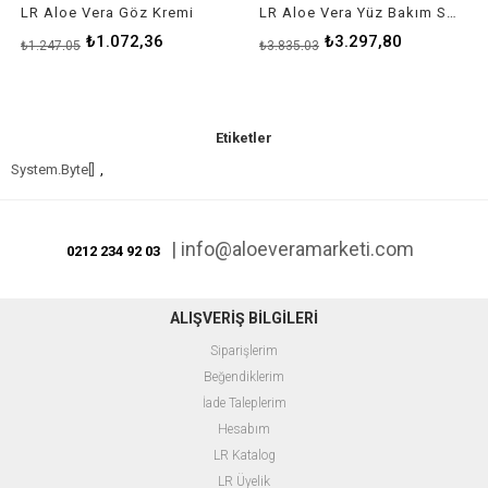
LR Aloe Vera Göz Kremi
LR Aloe Vera Yüz Bakım Seti
₺1.072,36
₺3.297,80
₺1.247,05
₺3.835,03
Etiketler
System.Byte[]
,
|
info@aloeveramarketi.com
0212 234 92 03
ALIŞVERİŞ BİLGİLERİ
Siparişlerim
Beğendiklerim
İade Taleplerim
Hesabım
LR
Katalog
LR Üyelik